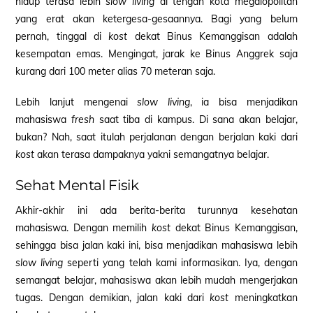
hidup terasa lebih
slow living
di tengah kota megalopolitan
yang erat akan ketergesa-gesaannya. Bagi yang belum
pernah, tinggal di
kost
dekat Binus Kemanggisan adalah
kesempatan emas. Mengingat, jarak ke Binus Anggrek saja
kurang dari 100 meter alias 70 meteran saja.
Lebih lanjut mengenai
slow living
, ia bisa menjadikan
mahasiswa
fresh
saat tiba di kampus. Di sana akan belajar,
bukan? Nah, saat itulah perjalanan dengan berjalan kaki dari
kost
akan terasa dampaknya yakni semangatnya belajar.
Sehat Mental Fisik
Akhir-akhir ini ada berita-berita turunnya kesehatan
mahasiswa. Dengan memilih
kost
dekat Binus Kemanggisan,
sehingga bisa jalan kaki ini, bisa menjadikan mahasiswa lebih
slow living
seperti yang telah kami informasikan. Iya, dengan
semangat belajar, mahasiswa akan lebih mudah mengerjakan
tugas. Dengan demikian, jalan kaki dari
kost
meningkatkan