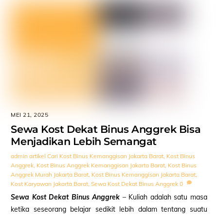
MEI 21, 2025
Sewa Kost Dekat Binus Anggrek Bisa
Menjadikan Lebih Semangat
admin
artikel
Cari Kost Binus Kemanggisan Jakarta Barat
,
Kost Binus
Anggrek
,
Kost Binus Anggrek Kemanggisan Jakarta Barat
,
Kost Binus
Anggrek Murah Jakarta Barat
,
Kost Binus Kemanggisan Jakarta Barat
,
Kost Karyawan Jakarta Barat
,
Sewa Kost Dekat Binus Anggrek
0
Sewa Kost Dekat Binus Anggrek
– Kuliah adalah satu masa
ketika seseorang belajar sedikit lebih dalam tentang suatu