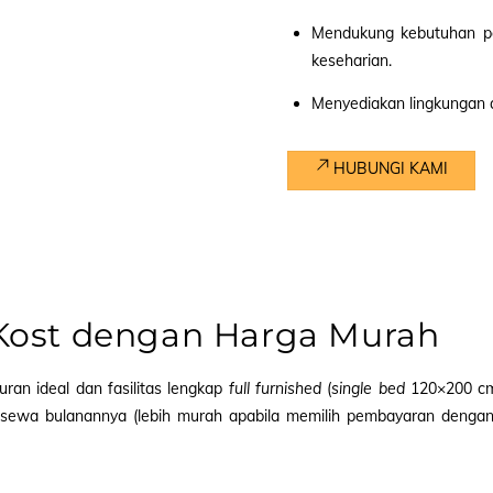
Mendukung kebutuhan p
keseharian.
Menyediakan lingkungan a
HUBUNGI KAMI
 Kost dengan Harga Murah
uran ideal dan fasilitas lengkap
full furnished
(
single bed
120×200 cm,
ewa bulanannya (lebih murah apabila memilih pembayaran dengan s