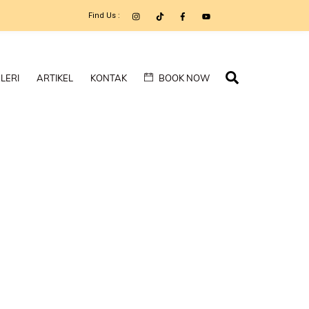
Find Us :
Search
LERI
ARTIKEL
KONTAK
BOOK NOW