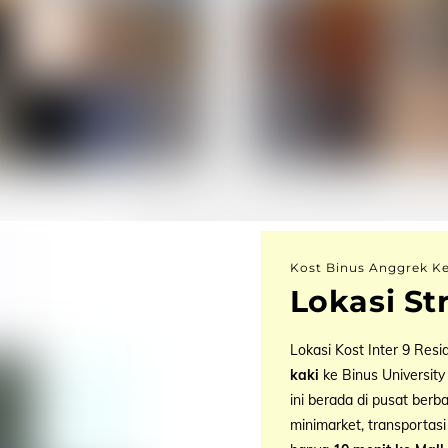
Kost Binus Anggrek K
Lokasi St
Lokasi Kost Inter 9 Resi
kaki
ke Binus University
ini berada di pusat berb
minimarket, transportas